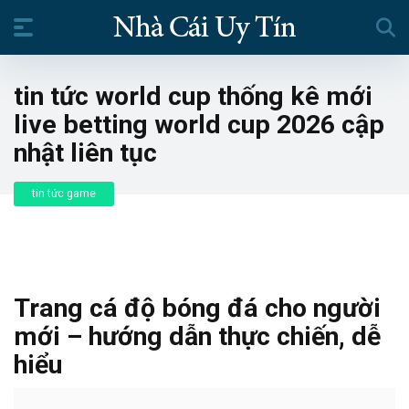
tin tức world cup thống kê mới
live betting world cup 2026 cập
nhật liên tục
tin tức game
Trang cá độ bóng đá cho người
mới – hướng dẫn thực chiến, dễ
hiểu