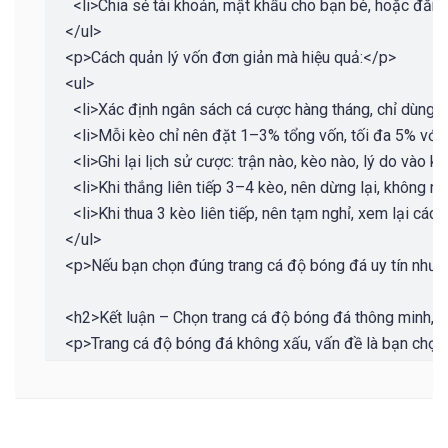
  <li>Chia sẻ tài khoản, mật khẩu cho bạn bè, hoặc đăng
</ul>

<p>Cách quản lý vốn đơn giản mà hiệu quả:</p>

<ul>

  <li>Xác định ngân sách cá cược hàng tháng, chỉ dùng t
  <li>Mỗi kèo chỉ nên đặt 1–3% tổng vốn, tối đa 5% với kè
  <li>Ghi lại lịch sử cược: trận nào, kèo nào, lý do vào kè
  <li>Khi thắng liên tiếp 3–4 kèo, nên dừng lại, không n
  <li>Khi thua 3 kèo liên tiếp, nên tạm nghỉ, xem lại các
</ul>

<p>Nếu bạn chọn đúng trang cá độ bóng đá uy tín như 188
<h2>Kết luận – Chọn trang cá độ bóng đá thông minh, c