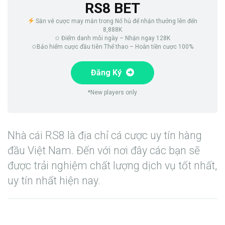
RS8 BET
Săn vé cược may mắn trong Nổ hủ để nhận thưởng lên đến
8,888K
✩ Điểm danh mỗi ngày – Nhận ngay 128K
✩Bảo hiểm cược đầu tiên Thể thao – Hoàn tiền cược 100%
Đăng Ký
*New players only
Nhà cái RS8 là địa chỉ cá cược uy tín hàng
đầu Việt Nam. Đến với nơi đây các bạn sẽ
được trải nghiệm chất lượng dịch vụ tốt nhất,
uy tín nhất hiện nay.