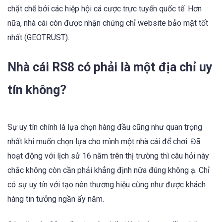
chặt chẽ bởi các hiệp hội cá cược trực tuyến quốc tế. Hơn
nữa, nhà cái còn được nhận chứng chỉ website bảo mật tốt
nhất (GEOTRUST).
Nhà cái RS8 có phải là một địa chỉ uy
tín không?
Sự uy tín chính là lựa chọn hàng đầu cũng như quan trọng
nhất khi muốn chọn lựa cho mình một nhà cái để chơi. Đã
hoạt động với lịch sử 16 năm trên thị trường thì câu hỏi này
chắc không còn cần phải khẳng định nữa đúng không ạ. Chỉ
có sự uy tín với tạo nên thương hiệu cũng như được khách
hàng tin tưởng ngần ấy năm.