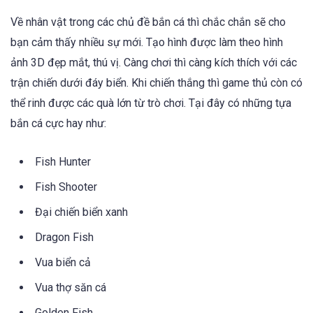
Về nhân vật trong các chủ đề bắn cá thì chắc chắn sẽ cho
bạn cảm thấy nhiều sự mới. Tạo hình được làm theo hình
ảnh 3D đẹp mắt, thú vị. Càng chơi thì càng kích thích với các
trận chiến dưới đáy biển. Khi chiến thắng thì game thủ còn có
thể rinh được các quà lớn từ trò chơi. Tại đây có những tựa
bắn cá cực hay như:
Fish Hunter
Fish Shooter
Đại chiến biển xanh
Dragon Fish
Vua biển cả
Vua thợ săn cá
Golden Fish