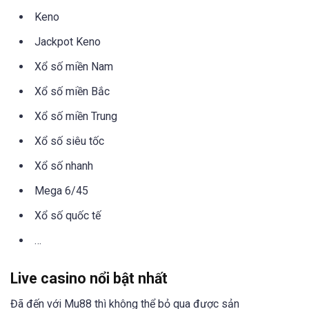
Keno
Jackpot Keno
Xổ số miền Nam
Xổ số miền Bắc
Xổ số miền Trung
Xổ số siêu tốc
Xổ số nhanh
Mega 6/45
Xổ số quốc tế
…
Live casino nổi bật nhất
Đã đến với Mu88 thì không thể bỏ qua được sản