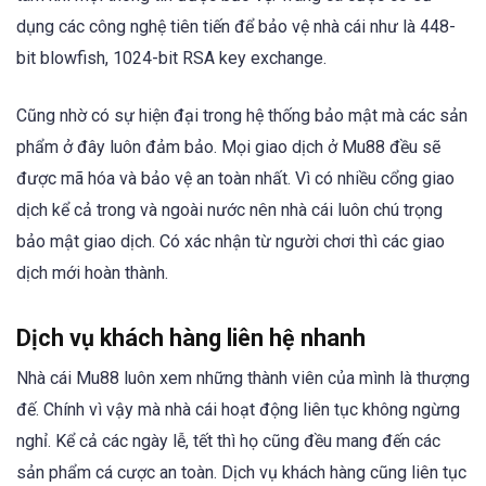
dụng các công nghệ tiên tiến để bảo vệ nhà cái như là 448-
bit blowfish, 1024-bit RSA key exchange.
Cũng nhờ có sự hiện đại trong hệ thống bảo mật mà các sản
phẩm ở đây luôn đảm bảo. Mọi giao dịch ở Mu88 đều sẽ
được mã hóa và bảo vệ an toàn nhất. Vì có nhiều cổng giao
dịch kể cả trong và ngoài nước nên nhà cái luôn chú trọng
bảo mật giao dịch. Có xác nhận từ người chơi thì các giao
dịch mới hoàn thành.
Dịch vụ khách hàng liên hệ nhanh
Nhà cái Mu88 luôn xem những thành viên của mình là thượng
đế. Chính vì vậy mà nhà cái hoạt động liên tục không ngừng
nghỉ. Kể cả các ngày lễ, tết thì họ cũng đều mang đến các
sản phẩm cá cược an toàn. Dịch vụ khách hàng cũng liên tục