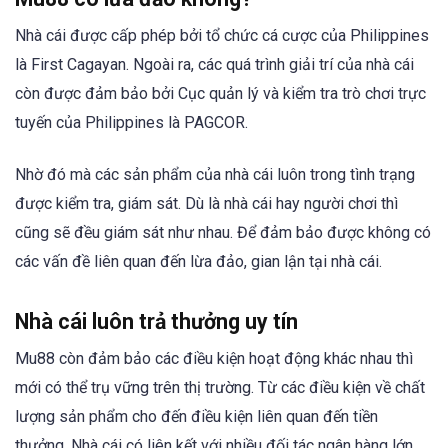
Nhà cái được cấp phép bởi tổ chức cá cược của Philippines
là First Cagayan. Ngoài ra, các quá trình giải trí của nhà cái
còn được đảm bảo bởi Cục quản lý và kiểm tra trò chơi trực
tuyến của Philippines là PAGCOR.
Nhờ đó mà các sản phẩm của nhà cái luôn trong tình trạng
được kiểm tra, giám sát. Dù là nhà cái hay người chơi thì
cũng sẽ đều giám sát như nhau. Để đảm bảo được không có
các vấn đề liên quan đến lừa đảo, gian lận tại nhà cái.
Nhà cái luôn trả thưởng uy tín
Mu88 còn đảm bảo các điều kiện hoạt động khác nhau thì
mới có thể trụ vững trên thị trường. Từ các điều kiện về chất
lượng sản phẩm cho đến điều kiện liên quan đến tiền
thưởng. Nhà cái có liên kết với nhiều đối tác ngân hàng lớn