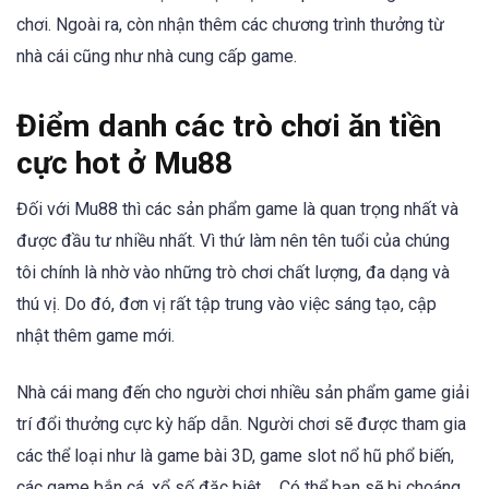
chơi. Ngoài ra, còn nhận thêm các chương trình thưởng từ
nhà cái cũng như nhà cung cấp game.
Điểm danh các trò chơi ăn tiền
cực hot ở Mu88
Đối với Mu88 thì các sản phẩm game là quan trọng nhất và
được đầu tư nhiều nhất. Vì thứ làm nên tên tuổi của chúng
tôi chính là nhờ vào những trò chơi chất lượng, đa dạng và
thú vị. Do đó, đơn vị rất tập trung vào việc sáng tạo, cập
nhật thêm game mới.
Nhà cái mang đến cho người chơi nhiều sản phẩm game giải
trí đổi thưởng cực kỳ hấp dẫn. Người chơi sẽ được tham gia
các thể loại như là game bài 3D, game slot nổ hũ phổ biến,
các game bắn cá, xổ số đặc biệt,… Có thể bạn sẽ bị choáng