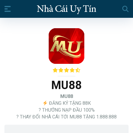
MU88
MU88
ĐĂNG KÝ TẶNG 88K
? THƯỞNG NẠP ĐẦU 100%
? THAY ĐỔI NHÀ CÁI TỚI MU88 TẶNG 1.888.888