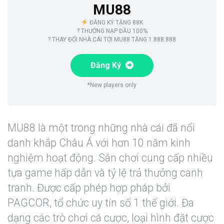
MU88
ĐĂNG KÝ TẶNG 88K
? THƯỞNG NẠP ĐẦU 100%
? THAY ĐỔI NHÀ CÁI TỚI MU88 TẶNG 1.888.888
Đăng Ký
*New players only
MU88 là một trong những nhà cái đã nổi
danh khắp Châu Á với hơn 10 năm kinh
nghiệm hoạt động. Sân chơi cung cấp nhiều
tựa game hấp dẫn và tỷ lệ trả thưởng canh
tranh. Được cấp phép hợp pháp bởi
PAGCOR, tổ chức uy tín số 1 thế giới. Đa
dạng các trò chơi cá cược, loại hình đặt cược