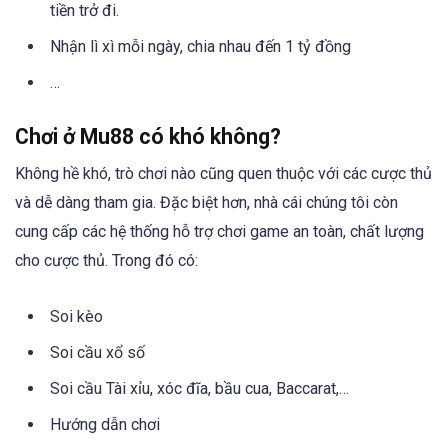
tiền trở đi.
Nhận lì xì mỗi ngày, chia nhau đến 1 tỷ đồng
…
Chơi ở Mu88 có khó không?
Không hề khó, trò chơi nào cũng quen thuộc với các cược thủ
và dễ dàng tham gia. Đặc biệt hơn, nhà cái chúng tôi còn
cung cấp các hệ thống hỗ trợ chơi game an toàn, chất lượng
cho cược thủ. Trong đó có:
Soi kèo
Soi cầu xổ số
Soi cầu Tài xỉu, xóc đĩa, bầu cua, Baccarat,…
Hướng dẫn chơi