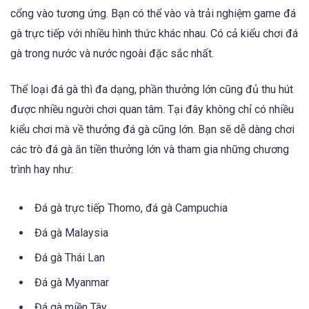
cổng vào tương ứng. Bạn có thể vào và trải nghiệm game đá
gà trực tiếp với nhiều hình thức khác nhau. Có cả kiểu chơi đá
gà trong nước và nước ngoài đặc sắc nhất.
Thể loại đá gà thì đa dạng, phần thưởng lớn cũng đủ thu hút
được nhiều người chơi quan tâm. Tại đây không chỉ có nhiều
kiểu chơi mà về thưởng đá gà cũng lớn. Bạn sẽ dễ dàng chơi
các trò đá gà ăn tiền thưởng lớn và tham gia những chương
trình hay như:
Đá gà trực tiếp Thomo, đá gà Campuchia
Đá gà Malaysia
Đá gà Thái Lan
Đá gà Myanmar
Đá gà miền Tây